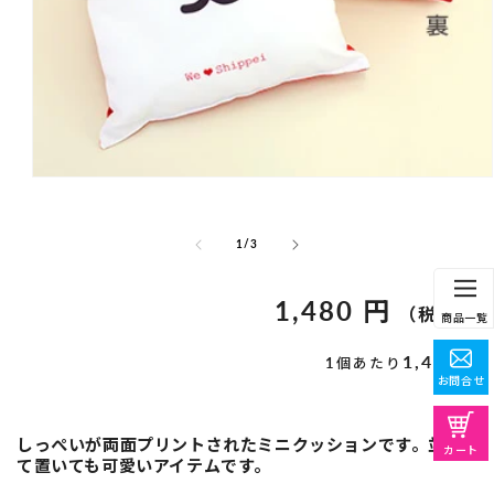
モ
ー
ダ
の
ル
1
/
3
で
メ
通
1,480 円
デ
（税込）
商品一覧
ィ
常
ア
価
1,480円
1個あたり
(1)
を
格
お問合せ
開
く
しっぺいが両面プリントされたミニクッションです。並べ
カート
て置いても可愛いアイテムです。